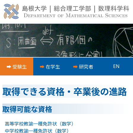
EN
⮕
受験生
⮕
在学生
⮕
研究者
取得できる資格・卒業後の進路
取得可能な資格
高等学校教諭一種免許状（数学）
中学校教諭一種免許状（数学）