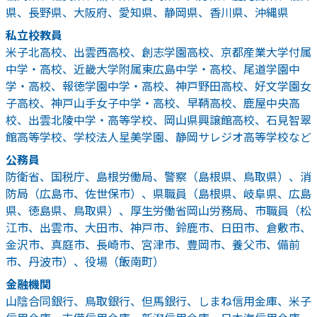
県、長野県、大阪府、愛知県、静岡県、香川県、沖縄県
私立校教員
米子北高校、出雲西高校、創志学園高校、京都産業大学付属
中学・高校、近畿大学附属東広島中学・高校、尾道学園中
学・高校、報徳学園中学・高校、神戸野田高校、好文学園女
子高校、神戸山手女子中学・高校、早鞆高校、鹿屋中央高
校、出雲北陵中学・高等学校、岡山県興譲館高校、石見智翠
館高等学校、学校法人星美学園、静岡サレジオ高等学校など
公務員
防衛省、国税庁、島根労働局、警察（島根県、鳥取県）、消
防局（広島市、佐世保市）、県職員（島根県、岐阜県、広島
県、徳島県、鳥取県）、厚生労働省岡山労務局、市職員（松
江市、出雲市、大田市、神戸市、鈴鹿市、日田市、倉敷市、
金沢市、真庭市、長崎市、宮津市、豊岡市、養父市、備前
市、丹波市）、役場（飯南町）
金融機関
山陰合同銀行、鳥取銀行、但馬銀行、しまね信用金庫、米子