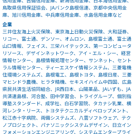
信用金庫、吉備信用金庫、新潟信用金庫、日本海信用金庫、
鳥取県信用保証協会、JAバンク島根信連、京都中央信用金
庫、旭川信用金庫、中兵庫信用金庫、水島信用金庫など
企業
三井住友海上火災保険、東京海上日動火災保険、大和証券、
リコー、富士通、デンソー、オムロン、島根富士通、富士通
山口情報、フェイス、三栄ハイテックス、第一コンピュータ
リソース、デザインネットワーク、アイ・エル・シー、経営
情報センター、島根情報処理センター、サンネット、セント
ラル情報センター、ティーエスケイ情報システム、三菱電機
住環境システムズ、島根電工、島根トヨタ、島根日産、三菱
マヒンドラ農機、ヒラタ精機、セキスイハイム中四国、広島
県民共済生活協同組合、JR西日本、山陽薬品、JAいずも、JA
共済連島根、河合塾、田中学習会、トライグループ、個別指
導塾スタンダード、成学社、白石学習院、タカナシ乳業、横
河レンタ・リース、トヨタテクニカルディベロップメント、
松江赤十字病院、両備システムズ、八雲ソフトウェア、テク
ノプロジェクト、パナソニックシステムデザイン、日立イン
フォメーションエンジニアリング、システムエンタープライ